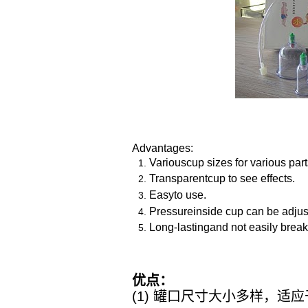
Advantages:
Variouscup sizes for various part
Transparentcup to see effects.
Easyto use.
Pressureinside cup can be adjus
Long-lastingand not easily break
优点：
(1)
罐口尺寸大小多样，适应