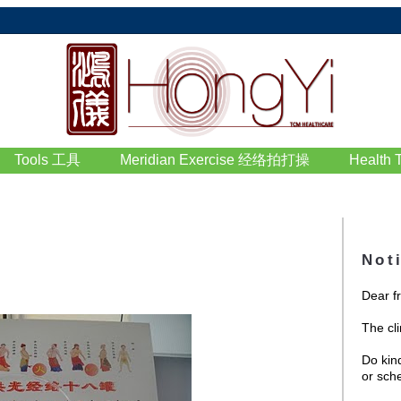
Tools 工具
Meridian Exercise 经络拍打操
Health
Not
Dear f
The cli
Do kin
or sch