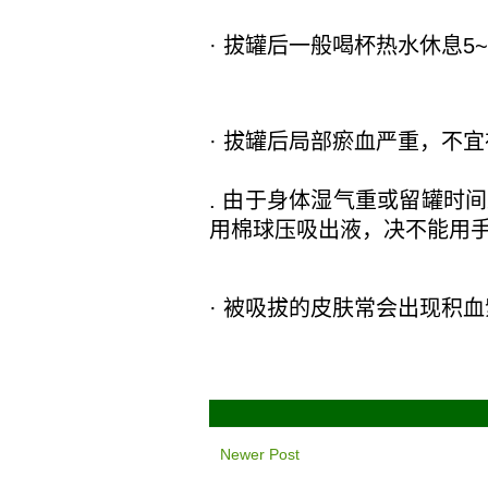
·
拔罐后一般喝杯热水休息
5~
·
拔罐后局部瘀血严重，不宜
.
由于身体湿气重或留罐时间
用棉球压吸出液，决不能用
·
被吸拔的皮肤常会出现积血
Newer Post