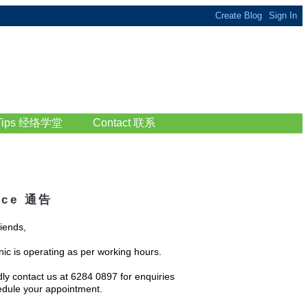
 Tips 经络学堂
Contact 联系
ice 通告
riends,
nic is operating as per working hours.
dly contact us at 6284 0897 for enquiries
edule your appointment.